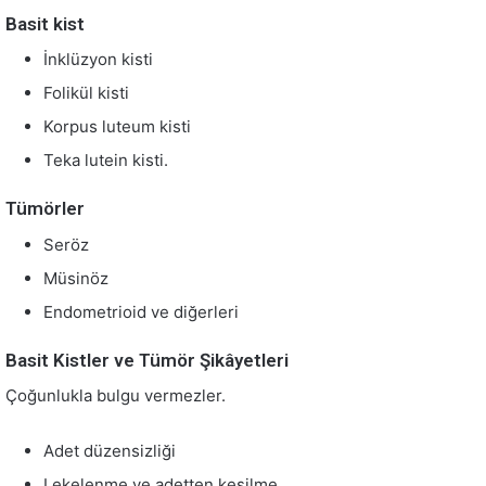
Basit kist
İnklüzyon kisti
Folikül kisti
Korpus luteum kisti
Teka lutein kisti.
Tümörler
Seröz
Müsinöz
Endometrioid ve diğerleri
Basit Kistler ve Tümör Şikâyetleri
Çoğunlukla bulgu vermezler.
Adet düzensizliği
Lekelenme ve adetten kesilme