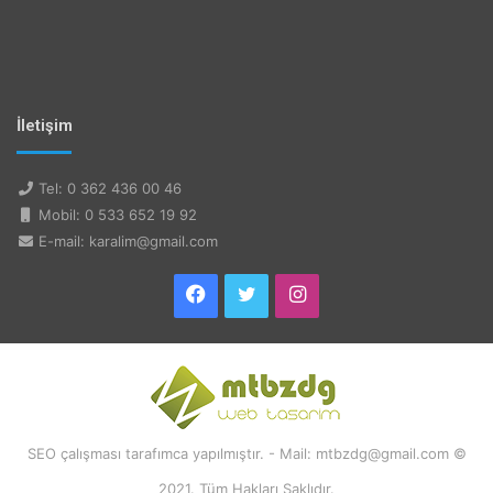
İletişim
Tel: 0 362 436 00 46
Mobil: 0 533 652 19 92
E-mail: karalim@gmail.com
Facebook
Twitter
Instagram
SEO çalışması tarafımca yapılmıştır. - Mail: mtbzdg@gmail.com ©
2021. Tüm Hakları Saklıdır.