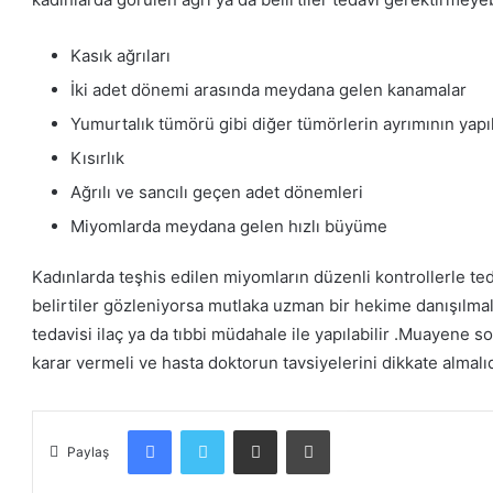
Kasık ağrıları
İki adet dönemi arasında meydana gelen kanamalar
Yumurtalık tümörü gibi diğer tümörlerin ayrımının yap
Kısırlık
Ağrılı ve sancılı geçen adet dönemleri
Miyomlarda meydana gelen hızlı büyüme
Kadınlarda teşhis edilen miyomların düzenli kontrollerle ted
belirtiler gözleniyorsa mutlaka uzman bir hekime danışılma
tedavisi ilaç ya da tıbbi müdahale ile yapılabilir .Muayene 
karar vermeli ve hasta doktorun tavsiyelerini dikkate almalıd
Facebook
Twitter
E-mail ile paylaş
Yazdır
Paylaş