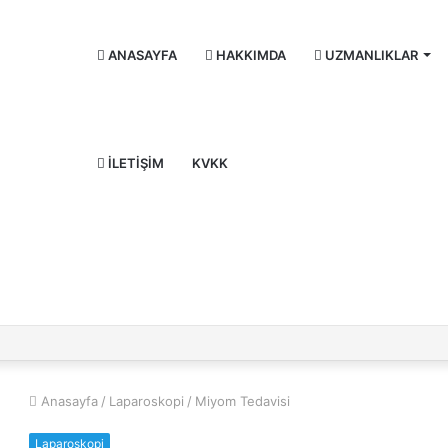
ANASAYFA
HAKKIMDA
UZMANLIKLAR
İLETIŞIM
KVKK
Anasayfa
/
Laparoskopi
/
Miyom Tedavisi
Laparoskopi