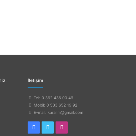
miz.
İletişim
Tel: 0 362 436 00 46
Mobil: 0 533 652 19 92
E-mail: karalim@gmail.com
Facebook
Twitter
Instagram