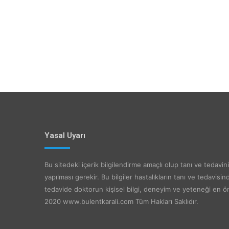
Yasal Uyarı
Bu sitedeki içerik bilgilendirme amaçlı olup tanı ve tedavin
yapılması gerekir. Bu bilgiler hastalıkların tanı ve tedavisin
tedavide doktorun kişisel bilgi, deneyim ve yeteneği en ö
2020 www.bulentkarali.com Tüm Hakları Saklıdır.