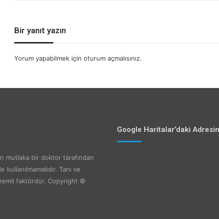
Bir yanıt yazın
Yorum yapabilmek için
oturum açmalısınız
.
Google Haritalar’daki Adresi
in mutlaka bir doktor tarafından
de kullanılmamalıdır. Tanı ve
nemli faktördür. Copyright ©