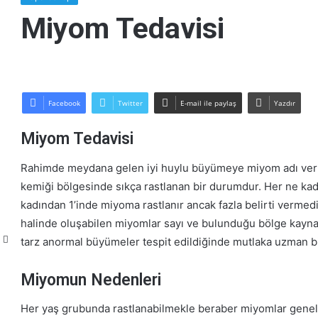
Miyom Tedavisi
Facebook
Twitter
E-mail ile paylaş
Yazdır
Miyom Tedavisi
Rahimde meydana gelen iyi huylu büyümeye miyom adı verili
kemiği bölgesinde sıkça rastlanan bir durumdur. Her ne k
kadından 1’inde miyoma rastlanır ancak fazla belirti vermed
halinde oluşabilen miyomlar sayı ve bulunduğu bölge kayna
tarz anormal büyümeler tespit edildiğinde mutlaka uzman bir
Miyomun Nedenleri
Her yaş grubunda rastlanabilmekle beraber miyomlar genell