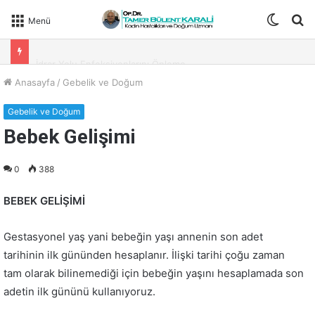
Dış
A
Menü
görün
Y
İdrar Yolu Enfeksiyonlarını Önleme
değişti
Anasayfa
/
Gebelik ve Doğum
Gebelik ve Doğum
Bebek Gelişimi
0
388
BEBEK GELİŞİMİ
Gestasyonel yaş yani bebeğin yaşı annenin son adet
tarihinin ilk gününden hesaplanır. İlişki tarihi çoğu zaman
tam olarak bilinemediği için bebeğin yaşını hesaplamada son
adetin ilk gününü kullanıyoruz.