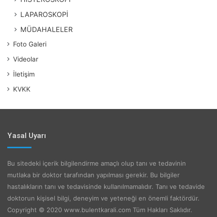
LAPAROSKOPİ
MÜDAHALELER
Foto Galeri
Videolar
İletişim
KVKK
Yasal Uyarı
Bu sitedeki içerik bilgilendirme amaçlı olup tanı ve tedavinin
mutlaka bir doktor tarafından yapılması gerekir. Bu bilgiler
hastalıkların tanı ve tedavisinde kullanılmamalıdır. Tanı ve tedavide
doktorun kişisel bilgi, deneyim ve yeteneği en önemli faktördür.
Copyright © 2020 www.bulentkarali.com Tüm Hakları Saklıdır.